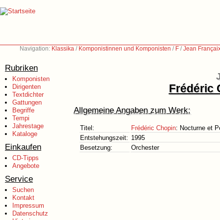
Navigation:
Klassika
/
Komponistinnen und Komponisten
/
F
/
Jean Françai
Rubriken
Komponisten
Frédéric 
Dirigenten
Textdichter
Gattungen
Allgemeine Angaben zum Werk:
Begriffe
Tempi
Jahrestage
Titel:
Frédéric Chopin
: Nocturne et P
Kataloge
Entstehungszeit:
1995
Einkaufen
Besetzung:
Orchester
CD-Tipps
Angebote
Service
Suchen
Kontakt
Impressum
Datenschutz