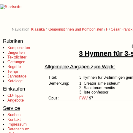
Navigation:
Klassika
/
Komponistinnen und Komponisten
/
F
/
César Franck
Rubriken
Komponisten
3 Hymnen für 3-
Dirigenten
Textdichter
Gattungen
Allgemeine Angaben zum Werk:
Begriffe
Tempi
Jahrestage
Titel:
3 Hymnen für 3-stimmigen gemi
Kataloge
Bemerkung:
1. Creator alme siderum
2. Sanctorum meritis
Einkaufen
3. Iste confessor
CD-Tipps
Opus:
FWV
97
Angebote
Service
Suchen
Kontakt
Impressum
Datenschutz