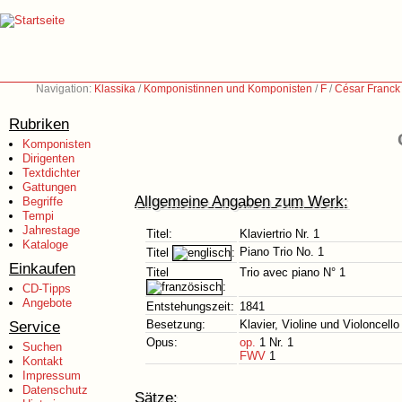
Navigation:
Klassika
/
Komponistinnen und Komponisten
/
F
/
César Franck
Rubriken
Komponisten
Dirigenten
Textdichter
Gattungen
Allgemeine Angaben zum Werk:
Begriffe
Tempi
Jahrestage
Titel:
Klaviertrio Nr. 1
Kataloge
Piano Trio No. 1
Titel
:
Einkaufen
Titel
Trio avec piano N° 1
:
CD-Tipps
Angebote
Entstehungszeit:
1841
Service
Besetzung:
Klavier, Violine und Violoncello
Opus:
op.
1 Nr. 1
Suchen
FWV
1
Kontakt
Impressum
Datenschutz
Sätze: