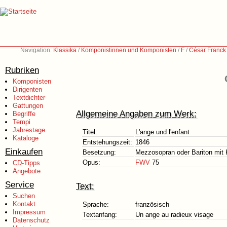
Navigation:
Klassika
/
Komponistinnen und Komponisten
/
F
/
César Franck
Rubriken
Komponisten
Dirigenten
Textdichter
Gattungen
Allgemeine Angaben zum Werk:
Begriffe
Tempi
Jahrestage
Titel:
L'ange und l'enfant
Kataloge
Entstehungszeit:
1846
Einkaufen
Besetzung:
Mezzosopran oder Bariton mit 
Opus:
FWV
75
CD-Tipps
Angebote
Service
Text:
Suchen
Kontakt
Sprache:
französisch
Impressum
Textanfang:
Un ange au radieux visage
Datenschutz