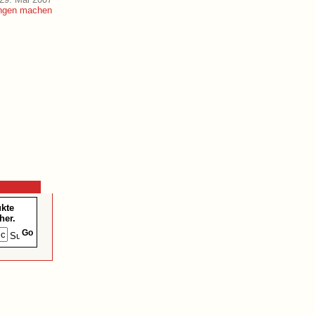
ukte
her.
Go