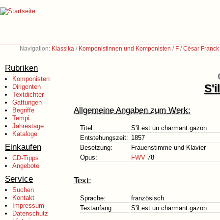
Navigation:
Klassika
/
Komponistinnen und Komponisten
/
F
/
César Franck
Rubriken
Komponisten
S'
Dirigenten
Textdichter
Gattungen
Allgemeine Angaben zum Werk:
Begriffe
Tempi
Jahrestage
Titel:
S'il est un charmant gazon
Kataloge
Entstehungszeit:
1857
Einkaufen
Besetzung:
Frauenstimme und Klavier
Opus:
FWV
78
CD-Tipps
Angebote
Service
Text:
Suchen
Kontakt
Sprache:
französisch
Impressum
Textanfang:
S'il est un charmant gazon
Datenschutz