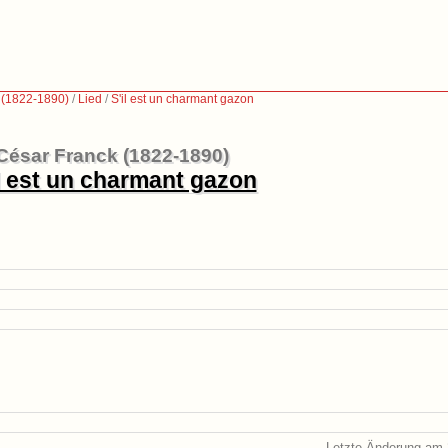
 (1822-1890)
/
Lied
/
S'il est un charmant gazon
César Franck (1822-1890)
il est un charmant gazon
Letzte Änderung am 