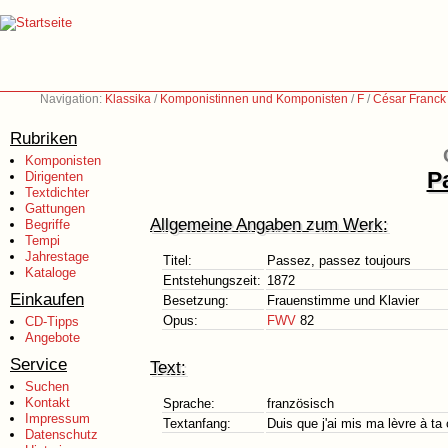
Navigation:
Klassika
/
Komponistinnen und Komponisten
/
F
/
César Franck
Rubriken
Komponisten
P
Dirigenten
Textdichter
Gattungen
Allgemeine Angaben zum Werk:
Begriffe
Tempi
Jahrestage
Titel:
Passez, passez toujours
Kataloge
Entstehungszeit:
1872
Einkaufen
Besetzung:
Frauenstimme und Klavier
Opus:
FWV
82
CD-Tipps
Angebote
Service
Text:
Suchen
Kontakt
Sprache:
französisch
Impressum
Textanfang:
Duis que j'ai mis ma lèvre à ta
Datenschutz