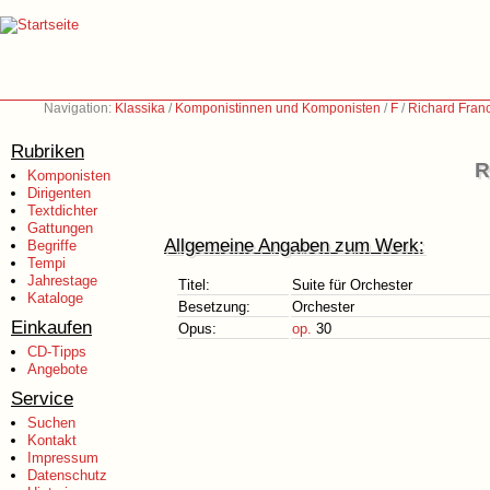
Navigation:
Klassika
/
Komponistinnen und Komponisten
/
F
/
Richard Fran
Rubriken
R
Komponisten
Dirigenten
Textdichter
Gattungen
Allgemeine Angaben zum Werk:
Begriffe
Tempi
Jahrestage
Titel:
Suite für Orchester
Kataloge
Besetzung:
Orchester
Einkaufen
Opus:
op.
30
CD-Tipps
Angebote
Service
Suchen
Kontakt
Impressum
Datenschutz