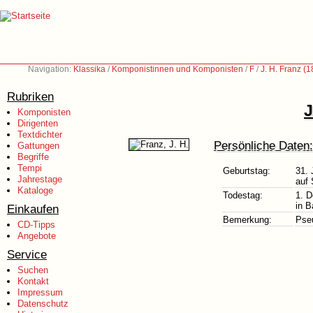
Navigation:
Klassika
/
Komponistinnen und Komponisten
/
F
/
J. H. Franz (
Rubriken
J
Komponisten
Dirigenten
Textdichter
Persönliche Daten:
Gattungen
Begriffe
Tempi
Geburtstag:
31. 
Jahrestage
auf 
Kataloge
Todestag:
1. 
in B
Einkaufen
Bemerkung:
Pse
CD-Tipps
Angebote
Service
Suchen
Kontakt
Impressum
Datenschutz