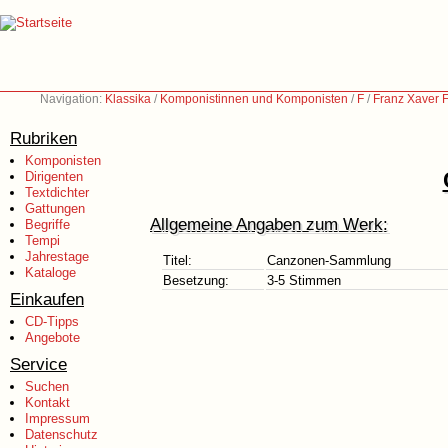
Navigation:
Klassika
/
Komponistinnen und Komponisten
/
F
/
Franz Xaver 
Rubriken
Komponisten
Dirigenten
Textdichter
Gattungen
Allgemeine Angaben zum Werk:
Begriffe
Tempi
Jahrestage
Titel:
Canzonen-Sammlung
Kataloge
Besetzung:
3-5 Stimmen
Einkaufen
CD-Tipps
Angebote
Service
Suchen
Kontakt
Impressum
Datenschutz