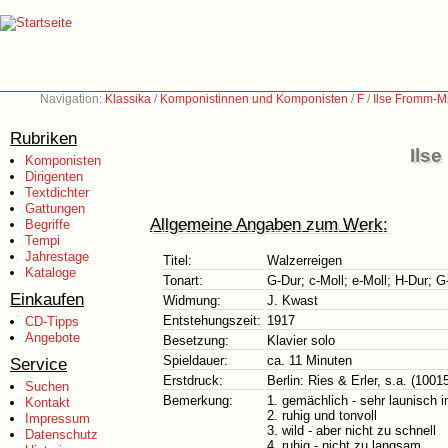
Navigation:
Klassika
/
Komponistinnen und Komponisten
/
F
/
Ilse Fromm-M
Rubriken
Ils
Komponisten
Dirigenten
Textdichter
Gattungen
Allgemeine Angaben zum Werk:
Begriffe
Tempi
Jahrestage
Titel:
Walzerreigen
Kataloge
Tonart:
G-Dur; c-Moll; e-Moll; H-Dur; G
Einkaufen
Widmung:
J. Kwast
Entstehungszeit:
1917
CD-Tipps
Angebote
Besetzung:
Klavier solo
Spieldauer:
ca. 11 Minuten
Service
Erstdruck:
Berlin: Ries & Erler, s.a. (1001
Suchen
Bemerkung:
1. gemächlich - sehr launisch 
Kontakt
2. ruhig und tonvoll
Impressum
3. wild - aber nicht zu schnell
Datenschutz
4. ruhig - nicht zu langsam