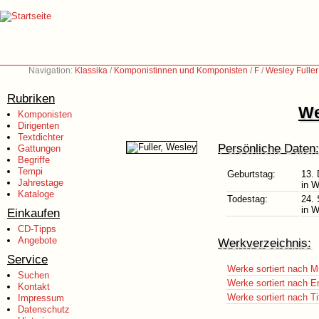
Navigation:
Klassika
/
Komponistinnen und Komponisten
/
F
/
Wesley Fulle
Rubriken
We
Komponisten
Dirigenten
Textdichter
Persönliche Daten:
Gattungen
Begriffe
Tempi
Geburtstag:
13.
Jahrestage
in 
Kataloge
Todestag:
24.
in 
Einkaufen
CD-Tipps
Angebote
Werkverzeichnis:
Service
Werke sortiert nach M
Suchen
Werke sortiert nach E
Kontakt
Werke sortiert nach Ti
Impressum
Datenschutz