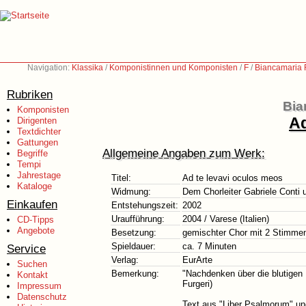
Navigation:
Klassika
/
Komponistinnen und Komponisten
/
F
/
Biancamaria F
Rubriken
Bia
Komponisten
Ad
Dirigenten
Textdichter
Gattungen
Allgemeine Angaben zum Werk:
Begriffe
Tempi
Jahrestage
Titel:
Ad te levavi oculos meos
Kataloge
Widmung:
Dem Chorleiter Gabriele Cont
Einkaufen
Entstehungszeit:
2002
Uraufführung:
2004 / Varese (Italien)
CD-Tipps
Angebote
Besetzung:
gemischter Chor mit 2 Stimme
Spieldauer:
ca. 7 Minuten
Service
Verlag:
EurArte
Suchen
Bemerkung:
"Nachdenken über die blutigen 
Kontakt
Furgeri)
Impressum
Datenschutz
Text aus "Liber Psalmorum" u