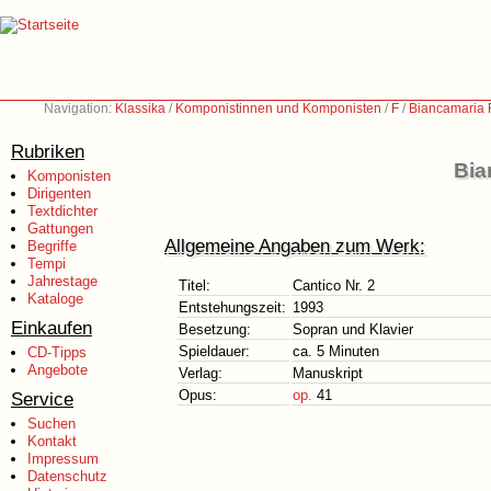
Navigation:
Klassika
/
Komponistinnen und Komponisten
/
F
/
Biancamaria F
Rubriken
Bia
Komponisten
Dirigenten
Textdichter
Gattungen
Allgemeine Angaben zum Werk:
Begriffe
Tempi
Jahrestage
Titel:
Cantico Nr. 2
Kataloge
Entstehungszeit:
1993
Einkaufen
Besetzung:
Sopran und Klavier
Spieldauer:
ca. 5 Minuten
CD-Tipps
Angebote
Verlag:
Manuskript
Opus:
op.
41
Service
Suchen
Kontakt
Impressum
Datenschutz