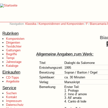
Navigation:
Klassika
/
Komponistinnen und Komponisten
/
F
/
Biancamaria F
Rubriken
Bia
Komponisten
Dirigenten
Textdichter
Gattungen
Allgemeine Angaben zum Werk:
Begriffe
Tempi
Jahrestage
Titel:
Dialoghi da Salomone
Kataloge
Entstehungszeit:
1995
Einkaufen
Besetzung:
Sopran / Bariton / Orgel
Spieldauer:
ca. 30 Minuten
CD-Tipps
Angebote
Verlag:
Manuskript
Bemerkung:
Erster Teil:
Service
1. Prologo
Suchen
2. Inno d' amore
Kontakt
3. All' amata
Impressum
4. Canto di lode
Datenschutz