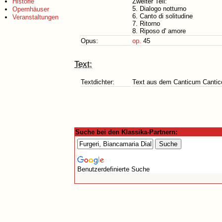
Historie
Zweiter Teil:
5. Dialogo notturno
Opernhäuser
6. Canto di solitudine
Veranstaltungen
7. Ritorno
8. Riposo d' amore
Opus:
op.
45
Text:
Textdichter:
Text aus dem Canticum Canti
Suche bei den Klassika-Partnern:
Benutzerdefinierte Suche