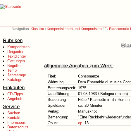
Navigation:
Klassika
/
Komponistinnen und Komponisten
/
F
/
Biancamaria F
Rubriken
Bia
Komponisten
Dirigenten
Textdichter
Gattungen
Allgemeine Angaben zum Werk:
Begriffe
Tempi
Jahrestage
Titel:
Consonanze
Kataloge
Widmung:
Dem Ensemble di Musica Cont
Einkaufen
Entstehungszeit:
1975
Uraufführung:
01.05.1983 / Bologna (Italien)
CD-Tipps
Angebote
Besetzung:
Flöte / Klarinette in B / Horn in
Spieldauer:
ca. 20 Minuten
Service
Verlag:
Manuskript
Suchen
Bemerkung:
"Eine Rückkehr wiedergefunden
Kontakt
Impressum
Opus:
op.
13
Datenschutz