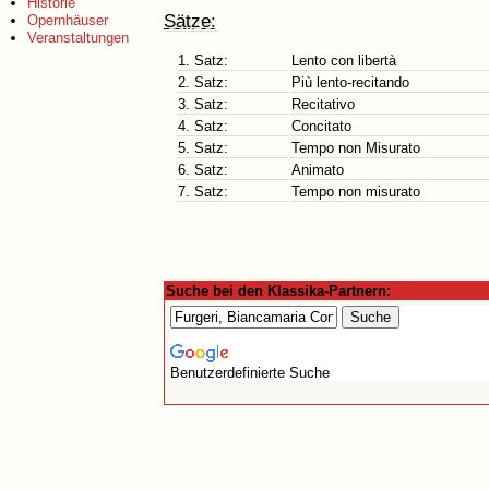
Historie
Sätze:
Opernhäuser
Veranstaltungen
1. Satz:
Lento con libertà
2. Satz:
Più lento-recitando
3. Satz:
Recitativo
4. Satz:
Concitato
5. Satz:
Tempo non Misurato
6. Satz:
Animato
7. Satz:
Tempo non misurato
Suche bei den Klassika-Partnern:
Benutzerdefinierte Suche