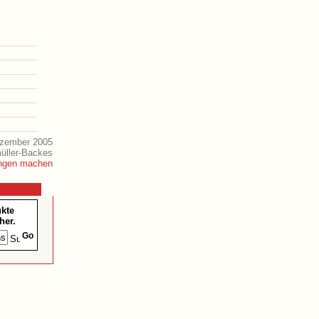
ezember 2005
müller-Backes
ukte
her.
Go