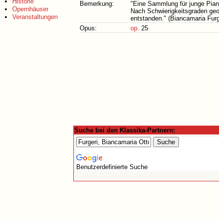
Historie
Bemerkung:
"Eine Sammlung für junge Piani
Opernhäuser
Nach Schwierigkeitsgraden geor
Veranstaltungen
entstanden." (Biancamaria Furg
Opus:
op.
25
Suche bei den Klassika-Partnern:
Benutzerdefinierte Suche