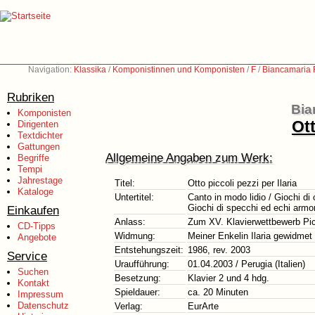
Navigation:
Klassika
/
Komponistinnen und Komponisten
/
F
/
Biancamaria F
Rubriken
Bia
Komponisten
Ott
Dirigenten
Textdichter
Gattungen
Allgemeine Angaben zum Werk:
Begriffe
Tempi
Jahrestage
Titel:
Otto piccoli pezzi per Ilaria
Kataloge
Untertitel:
Canto in modo lidio / Giochi di 
Giochi di specchi ed echi armo
Einkaufen
Anlass:
Zum XV. Klavierwettbewerb Pic
CD-Tipps
Widmung:
Meiner Enkelin Ilaria gewidmet
Angebote
Entstehungszeit:
1986, rev. 2003
Service
Uraufführung:
01.04.2003 / Perugia (Italien)
Suchen
Besetzung:
Klavier 2 und 4 hdg.
Kontakt
Spieldauer:
ca. 20 Minuten
Impressum
Datenschutz
Verlag:
EurArte