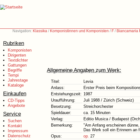
Navigation:
Klassika
/
Komponistinnen und Komponisten
/
F
/
Biancamaria F
Rubriken
Komponisten
Dirigenten
Textdichter
Gattungen
Allgemeine Angaben zum Werk:
Begriffe
Tempi
Jahrestage
Titel:
Levia
Kataloge
Anlass:
Erster Preis beim Komposition
Einkaufen
Entstehungszeit:
1987
Uraufführung:
Juli 1988 / Zürich (Schweiz)
CD-Tipps
Angebote
Besetzung:
Streichorchester
Spieldauer:
ca. 15 Minuten
Service
Verlag:
Editio Musica / Budapest (Orc
Suchen
Bemerkung:
"Am Anfang erscheinen dünne, a
Kontakt
Das Werk soll ein Erinnern an f
Impressum
Datenschutz
Opus:
op.
27