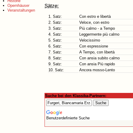
Historie
Sätze:
Opernhäuser
Veranstaltungen
1. Satz:
Con estro e libertà
2. Satz:
Veloce, con estro
3. Satz:
Più calmo - a Tempo
4. Satz:
Leggermente più calmo
5. Satz:
Velocissimo
6. Satz:
Con espressione
7. Satz:
A Tempo, con libertà
8. Satz:
Con ansia subito calmo
9. Satz:
Con ansia Più rapido
10. Satz:
Ancora mosso-Lento
Suche bei den Klassika-Partnern:
Benutzerdefinierte Suche