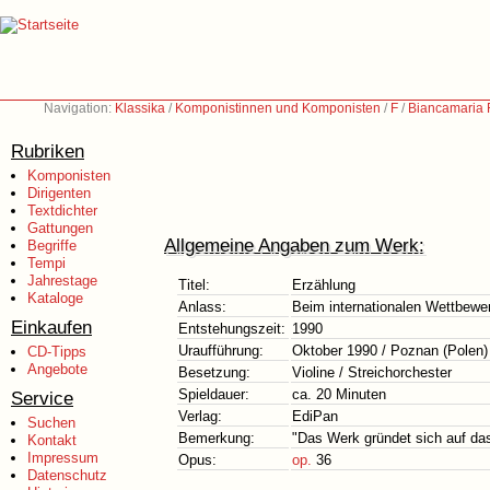
Navigation:
Klassika
/
Komponistinnen und Komponisten
/
F
/
Biancamaria F
Rubriken
Komponisten
Dirigenten
Textdichter
Gattungen
Allgemeine Angaben zum Werk:
Begriffe
Tempi
Jahrestage
Titel:
Erzählung
Kataloge
Anlass:
Beim internationalen Wettbewe
Einkaufen
Entstehungszeit:
1990
Uraufführung:
Oktober 1990 / Poznan (Polen)
CD-Tipps
Angebote
Besetzung:
Violine / Streichorchester
Spieldauer:
ca. 20 Minuten
Service
Verlag:
EdiPan
Suchen
Bemerkung:
"Das Werk gründet sich auf das
Kontakt
Impressum
Opus:
op.
36
Datenschutz