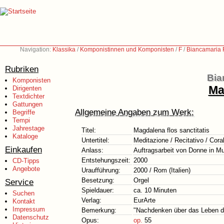
Navigation:
Klassika
/
Komponistinnen und Komponisten
/
F
/
Biancamaria F
Rubriken
Bia
Komponisten
Ma
Dirigenten
Textdichter
Gattungen
Allgemeine Angaben zum Werk:
Begriffe
Tempi
Jahrestage
Titel:
Magdalena flos sanctitatis
Kataloge
Untertitel:
Meditazione / Recitativo / Cora
Einkaufen
Anlass:
Auftragsarbeit von Donne in M
Entstehungszeit:
2000
CD-Tipps
Angebote
Uraufführung:
2000 / Rom (Italien)
Besetzung:
Orgel
Service
Spieldauer:
ca. 10 Minuten
Suchen
Verlag:
EurArte
Kontakt
Impressum
Bemerkung:
"Nachdenken über das Leben de
Datenschutz
Opus:
op.
55