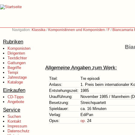
Navigation:
Klassika
/
Komponistinnen und Komponisten
/
F
/
Biancamaria F
Rubriken
Bia
Komponisten
Dirigenten
Textdichter
Gattungen
Allgemeine Angaben zum Werk:
Begriffe
Tempi
Jahrestage
Titel:
Tre episodi
Kataloge
Anlass:
1. Preis beim internationale
Einkaufen
Entstehungszeit:
1985
Uraufführung:
November 1985 / Mannheim (D
CD-Tipps
Angebote
Besetzung:
Streichquartett
Spieldauer:
ca. 16 Minuten
Service
Verlag:
EdiPan
Suchen
Opus:
op.
24
Kontakt
Impressum
Datenschutz