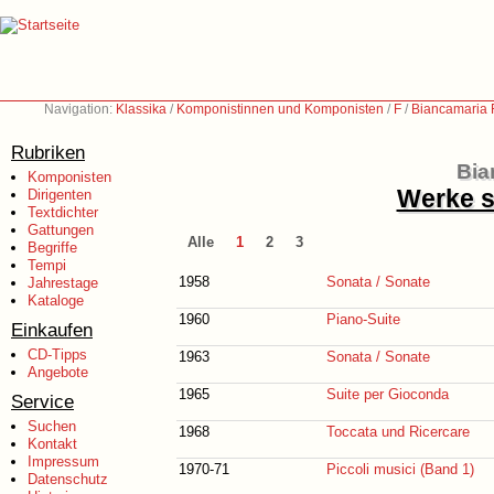
Navigation:
Klassika
/
Komponistinnen und Komponisten
/
F
/
Biancamaria F
Rubriken
Bia
Komponisten
Werke s
Dirigenten
Textdichter
Gattungen
Alle
1
2
3
Begriffe
Tempi
1958
Sonata / Sonate
Jahrestage
Kataloge
1960
Piano-Suite
Einkaufen
CD-Tipps
1963
Sonata / Sonate
Angebote
1965
Suite per Gioconda
Service
Suchen
1968
Toccata und Ricercare
Kontakt
Impressum
1970-71
Piccoli musici (Band 1)
Datenschutz