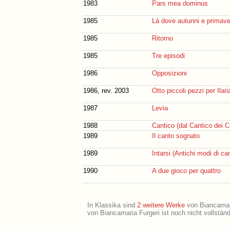
1983
Pars mea dominus
1985
Là dove autunni e primave
1985
Ritorno
1985
Tre episodi
1986
Opposizioni
1986, rev. 2003
Otto piccoli pezzi per Ilari
1987
Levia
1988
Cantico (dal Cantico dei C
1989
Il canto sognato
1989
Intarsi (Antichi modi di ca
1990
A due gioco per quattro
In Klassika sind
2 weitere Werke
von Biancamaria
von Biancamaria Furgeri ist noch nicht vollstän