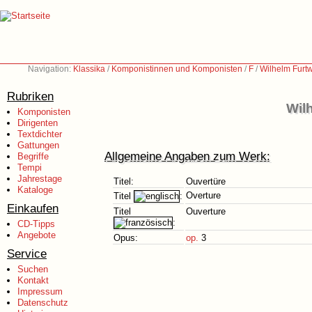
Navigation:
Klassika
/
Komponistinnen und Komponisten
/
F
/
Wilhelm Furt
Rubriken
Wil
Komponisten
Dirigenten
Textdichter
Gattungen
Allgemeine Angaben zum Werk:
Begriffe
Tempi
Jahrestage
Titel:
Ouvertüre
Kataloge
Overture
Titel
:
Einkaufen
Titel
Ouverture
:
CD-Tipps
Angebote
Opus:
op.
3
Service
Suchen
Kontakt
Impressum
Datenschutz