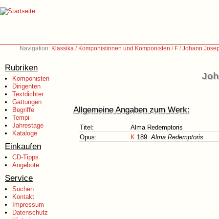
Navigation:
Klassika
/
Komponistinnen und Komponisten
/
F
/
Johann Josep
Rubriken
Joh
Komponisten
Dirigenten
Textdichter
Gattungen
Allgemeine Angaben zum Werk:
Begriffe
Tempi
Jahrestage
Titel:
Alma Redemptoris
Kataloge
Opus:
K
189:
Alma Redemptoris
Einkaufen
CD-Tipps
Angebote
Service
Suchen
Kontakt
Impressum
Datenschutz