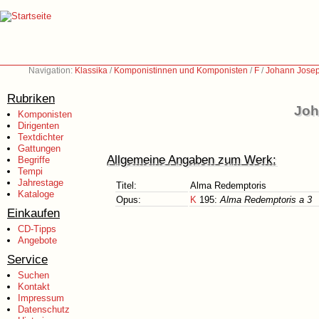
Navigation:
Klassika
/
Komponistinnen und Komponisten
/
F
/
Johann Josep
Rubriken
Joh
Komponisten
Dirigenten
Textdichter
Gattungen
Allgemeine Angaben zum Werk:
Begriffe
Tempi
Jahrestage
Titel:
Alma Redemptoris
Kataloge
Opus:
K
195:
Alma Redemptoris a 3
Einkaufen
CD-Tipps
Angebote
Service
Suchen
Kontakt
Impressum
Datenschutz