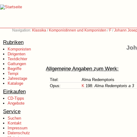
Navigation:
Klassika
/
Komponistinnen und Komponisten
/
F
/
Johann Josep
Rubriken
Joh
Komponisten
Dirigenten
Textdichter
Gattungen
Allgemeine Angaben zum Werk:
Begriffe
Tempi
Jahrestage
Titel:
Alma Redemptoris
Kataloge
Opus:
K
198:
Alma Redemptoris a 3
Einkaufen
CD-Tipps
Angebote
Service
Suchen
Kontakt
Impressum
Datenschutz