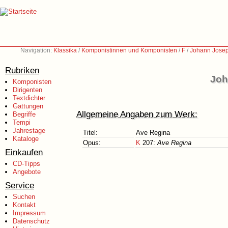
Navigation:
Klassika
/
Komponistinnen und Komponisten
/
F
/
Johann Josep
Rubriken
Joh
Komponisten
Dirigenten
Textdichter
Gattungen
Allgemeine Angaben zum Werk:
Begriffe
Tempi
Jahrestage
Titel:
Ave Regina
Kataloge
Opus:
K
207:
Ave Regina
Einkaufen
CD-Tipps
Angebote
Service
Suchen
Kontakt
Impressum
Datenschutz