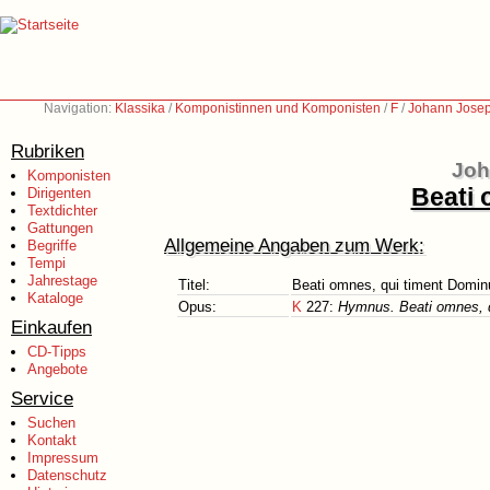
Navigation:
Klassika
/
Komponistinnen und Komponisten
/
F
/
Johann Josep
Rubriken
Joh
Komponisten
Beati 
Dirigenten
Textdichter
Gattungen
Allgemeine Angaben zum Werk:
Begriffe
Tempi
Jahrestage
Titel:
Beati omnes, qui timent Domi
Kataloge
Opus:
K
227:
Hymnus. Beati omnes, 
Einkaufen
CD-Tipps
Angebote
Service
Suchen
Kontakt
Impressum
Datenschutz