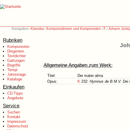
Navigation:
Klassika
/
Komponistinnen und Komponisten
/
F
/
Johann Josep
Rubriken
Joh
Komponisten
Dirigenten
Textdichter
Gattungen
Allgemeine Angaben zum Werk:
Begriffe
Tempi
Jahrestage
Titel:
Dei mater alma
Kataloge
Opus:
K
232:
Hymnus de B.M.V. Dei 
Einkaufen
CD-Tipps
Angebote
Service
Suchen
Kontakt
Impressum
Datenschutz