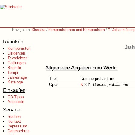
Navigation:
Klassika
/
Komponistinnen und Komponisten
/
F
/
Johann Josep
Rubriken
Joh
Komponisten
Dirigenten
Textdichter
Gattungen
Allgemeine Angaben zum Werk:
Begriffe
Tempi
Jahrestage
Titel:
Domine probasti me
Kataloge
Opus:
K
234:
Domine probasti me
Einkaufen
CD-Tipps
Angebote
Service
Suchen
Kontakt
Impressum
Datenschutz