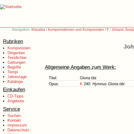
Navigation:
Klassika
/
Komponistinnen und Komponisten
/
F
/
Johann Josep
Rubriken
Joh
Komponisten
Dirigenten
Textdichter
Gattungen
Allgemeine Angaben zum Werk:
Begriffe
Tempi
Jahrestage
Titel:
Gloria tibi
Kataloge
Opus:
K
240:
Hymnus Gloria tibi
Einkaufen
CD-Tipps
Angebote
Service
Suchen
Kontakt
Impressum
Datenschutz