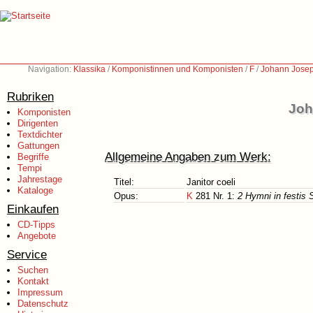
Navigation:
Klassika
/
Komponistinnen und Komponisten
/
F
/
Johann Josep
Rubriken
Joh
Komponisten
Dirigenten
Textdichter
Gattungen
Allgemeine Angaben zum Werk:
Begriffe
Tempi
Jahrestage
Titel:
Janitor coeli
Kataloge
Opus:
K
281 Nr. 1:
2 Hymni in festis 
Einkaufen
CD-Tipps
Angebote
Service
Suchen
Kontakt
Impressum
Datenschutz