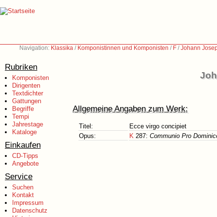
Navigation:
Klassika
/
Komponistinnen und Komponisten
/
F
/
Johann Josep
Rubriken
Joh
Komponisten
Dirigenten
Textdichter
Gattungen
Allgemeine Angaben zum Werk:
Begriffe
Tempi
Jahrestage
Titel:
Ecce virgo concipiet
Kataloge
Opus:
K
287:
Communio Pro Dominico 
Einkaufen
CD-Tipps
Angebote
Service
Suchen
Kontakt
Impressum
Datenschutz