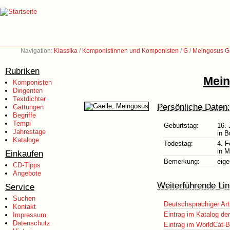
Navigation:
Klassika
/
Komponistinnen und Komponisten
/
G
/
Meingosus Ga
Rubriken
Mein
Komponisten
Dirigenten
Textdichter
Persönliche Daten:
Gattungen
Begriffe
Tempi
Geburtstag:
16. 
Jahrestage
in B
Kataloge
Todestag:
4. F
in M
Einkaufen
Bemerkung:
eige
CD-Tipps
Angebote
Weiterführende Lin
Service
Suchen
Deutschsprachiger Art
Kontakt
Eintrag im Katalog de
Impressum
Datenschutz
Eintrag im WorldCat-B