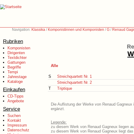
Navigation:
Klassika
/
Komponistinnen und Komponisten
/
G
/
Renaud Gagn
Rubriken
Re
Komponisten
We
Dirigenten
Textdichter
Gattungen
Alle
Begriffe
Tempi
S
Streichquartett Nr. 1
Jahrestage
Kataloge
Streichquartett Nr. 2
T
Triptique
Einkaufen
CD-Tipps
Angebote
Die Auflistung der Werke von Renaud Gagneux is
Service
ergänzt.
Suchen
Kontakt
Legende:
Impressum
zu diesem Werk von Renaud Gagneux liegen aus
Datenschutz
zu diesem Werk von Renaud Gagneux liegt das L