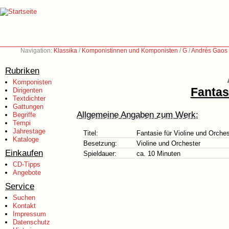
Navigation:
Klassika
/
Komponistinnen und Komponisten
/
G
/
Andrés Gaos
Rubriken
Komponisten
Fantas
Dirigenten
Textdichter
Gattungen
Allgemeine Angaben zum Werk:
Begriffe
Tempi
Jahrestage
Titel:
Fantasie für Violine und Orches
Kataloge
Besetzung:
Violine und Orchester
Einkaufen
Spieldauer:
ca. 10 Minuten
CD-Tipps
Angebote
Service
Suchen
Kontakt
Impressum
Datenschutz