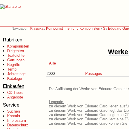
Navigation:
Klassika
/
Komponistinnen und Komponisten
/
G
/
Edouard Garo
Rubriken
Komponisten
Werke 
Dirigenten
Textdichter
Gattungen
Alle
Begriffe
Tempi
2000
Passages
Jahrestage
Kataloge
Einkaufen
Die Auflistung der Werke von Edouard Garo ist 
CD-Tipps
Angebote
Legende:
Service
zu diesem Werk von Edouard Garo liegen ausfüh
zu diesem Werk von Edouard Garo liegt das Libr
Suchen
zu diesem Werk von Edouard Garo liegt eine C
Kontakt
zu diesem Werk von Edouard Garo liegt eine D
Impressum
zu diesem Werk von Edouard Garo können Sie N
Datenschutz