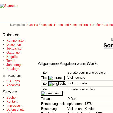
Navigation:
Klassika
/
Komponistinnen und Komponisten
/
G
/
Léon Gastine
Rubriken
Komponisten
Son
Dirigenten
Textdichter
Gattungen
Begriffe
Tempi
Allgemeine Angaben zum Werk:
Jahrestage
Kataloge
Titel:
Sonate pour piano et violon
Einkaufen
Violinsonate
Titel
:
CD-Tipps
Violin Sonata
Titel
:
Angebote
Titel
Sonate pour violon
Service
:
Suchen
Tonart:
D-Dur
Kontakt
Entstehungszeit:
spätestens 1878
Impressum
Besetzung:
Violine und Klavier
Datenschutz