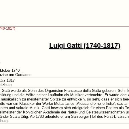
1740-1817)
Luigi Gatti (1740-1817)
ktober 1740
Lazise am Gardasee
März 1817
alzburg
i Gatti wurde als Sohn des Organisten Francesco della Gatta geboren. Sehr früh
ildung und die Hälfte seiner Laufbahn als Musiker verbrachte. Er wurde dort
 musikalisch zu meisterhafter Spitze zu entwickeln, so sehr, dass er sich be
etto war ein Klassiker der Werke Metastasios „Alessandro nelle Indie“, das 
aten und sakrale Musik. Gatti bewarb sich erfolgreich für einen Posten als 
llmeister der Königlichen Akademie der Natur- und Geisteswissenschaften un
änder Scala tätig. Ab 1783 arbeitete er am Salzburger Hof des Fürst-Erzbischo
burg.