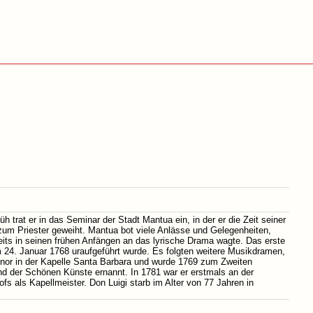
 trat er in das Seminar der Stadt Mantua ein, in der er die Zeit seiner
 zum Priester geweiht. Mantua bot viele Anlässe und Gelegenheiten,
reits in seinen frühen Anfängen an das lyrische Drama wagte. Das erste
am 24. Januar 1768 uraufgeführt wurde. Es folgten weitere Musikdramen,
Tenor in der Kapelle Santa Barbara und wurde 1769 zum Zweiten
d der Schönen Künste ernannt. In 1781 war er erstmals an der
fs als Kapellmeister. Don Luigi starb im Alter von 77 Jahren in