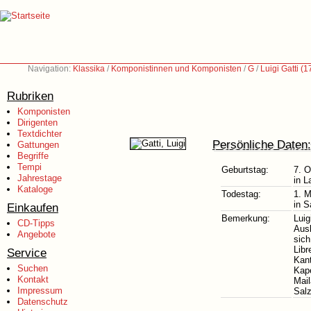
Navigation:
Klassika
/
Komponistinnen und Komponisten
/
G
/
Luigi Gatti (
Rubriken
Komponisten
Dirigenten
Textdichter
Persönliche Daten:
Gattungen
Begriffe
Tempi
Geburtstag:
7. O
Jahrestage
in 
Kataloge
Todestag:
1. 
in S
Einkaufen
Bemerkung:
Luig
CD-Tipps
Ausb
Angebote
sich
Libr
Service
Kant
Suchen
Kape
Kontakt
Mail
Impressum
Salz
Datenschutz