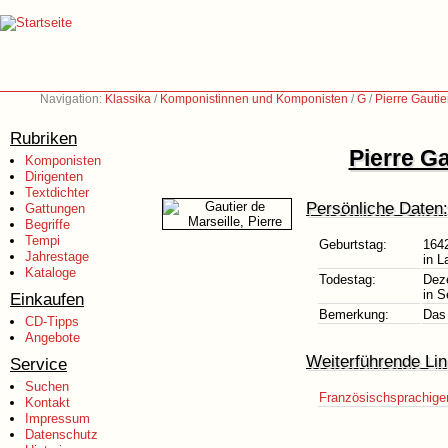
Navigation:
Klassika
/
Komponistinnen und Komponisten
/
G
/
Pierre Gautie
Rubriken
Pierre Ga
Komponisten
Dirigenten
Textdichter
Persönliche Daten:
Gattungen
Begriffe
Tempi
Geburtstag:
164
Jahrestage
in L
Kataloge
Todestag:
Dez
in S
Einkaufen
Bemerkung:
Das 
CD-Tipps
Angebote
Weiterführende Lin
Service
Suchen
Französischsprachiger 
Kontakt
Impressum
Datenschutz