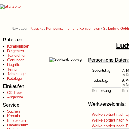
Navigation:
Klassika
/
Komponistinnen und Komponisten
/
G
/
Ludwig Gebh
Rubriken
Lud
Komponisten
Dirigenten
Textdichter
Persönliche Daten:
Gattungen
Begriffe
Tempi
Geburtstag:
7. 
Jahrestage
in D
Kataloge
Todestag:
9. A
in N
Einkaufen
Bemerkung:
Bru
CD-Tipps
Angebote
Werkverzeichnis:
Service
Suchen
Werke sortiert nach O
Kontakt
Werke sortiert nach M
Impressum
Datenschutz
Werke sortiert nach Ti