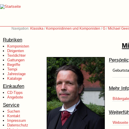
Navigation:
Klassika
/
Komponistinnen und Komponisten
/
G
/
Michael Gees
Rubriken
Mi
Komponisten
Dirigenten
Textdichter
Persönli
Gattungen
Begriffe
Tempi
Geburtsta
Jahrestage
Kataloge
Einkaufen
Mehr Inf
CD-Tipps
Angebote
Bildergale
Service
Suchen
Weiterfü
Kontakt
Impressum
Webseite
Datenschutz