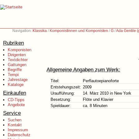
Navigation:
Klassika
/
Komponistinnen und Komponisten
/
G
/
Ada Gentile (
Rubriken
Komponisten
Dirigenten
Textdichter
Gattungen
Allgemeine Angaben zum Werk:
Begriffe
Tempi
Jahrestage
Titel:
Perflautoepianoforte
Kataloge
Entstehungszeit:
2009
Einkaufen
Uraufführung:
14. März 2010 in New York
Besetzung:
Flöte und Klavier
CD-Tipps
Angebote
Spieldauer:
ca. 8 Minuten
Service
Suchen
Kontakt
Impressum
Datenschutz