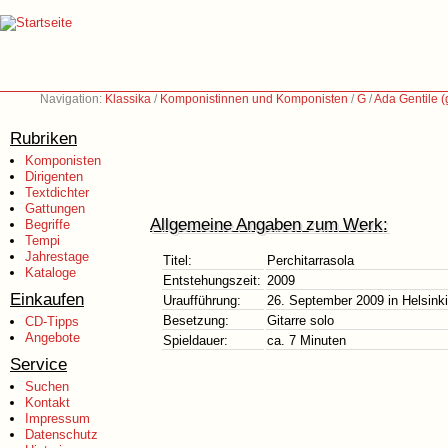
Navigation:
Klassika
/
Komponistinnen und Komponisten
/
G
/
Ada Gentile (
Rubriken
Komponisten
Dirigenten
Textdichter
Gattungen
Allgemeine Angaben zum Werk:
Begriffe
Tempi
Jahrestage
Titel:
Perchitarrasola
Kataloge
Entstehungszeit:
2009
Einkaufen
Uraufführung:
26. September 2009 in Helsinki
Besetzung:
Gitarre solo
CD-Tipps
Angebote
Spieldauer:
ca. 7 Minuten
Service
Suchen
Kontakt
Impressum
Datenschutz