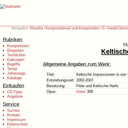
Navigation:
Klassika
/
Komponistinnen und Komponisten
/
G
/
Harald Genz
Rubriken
H
Komponisten
Keltisch
Dirigenten
Textdichter
Gattungen
Allgemeine Angaben zum Werk:
Begriffe
Tempi
Jahrestage
Titel:
Keltische Impressionen in vier
Kataloge
Entstehungszeit:
2002-2007
Einkaufen
Besetzung:
Flöte und Keltische Harfe
Opus:
Gewv
308
CD-Tipps
Angebote
Service
Suchen
Kontakt
Impressum
Datenschutz