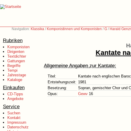
Navigation:
Klassika
/
Komponistinnen und Komponisten
/
G
/
Harald Genz
Rubriken
H
Komponisten
Kantate na
Dirigenten
Textdichter
Gattungen
Allgemeine Angaben zur Kantate:
Begriffe
Tempi
Jahrestage
Titel:
Kantate nach englischen Baro
Kataloge
Entstehungszeit:
1981
Einkaufen
Besetzung:
Sopran, gemischter Chor und O
Opus:
Gewv
16
CD-Tipps
Angebote
Service
Suchen
Kontakt
Impressum
Datenschutz