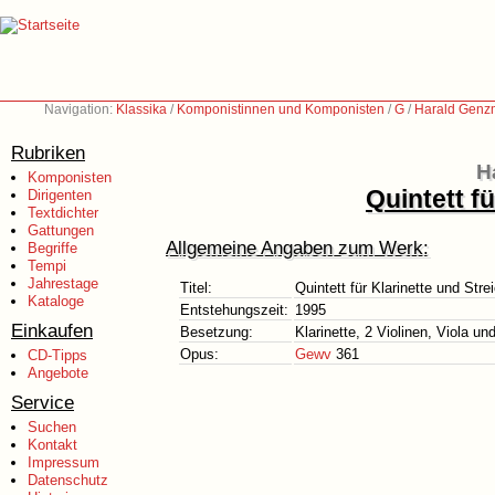
Navigation:
Klassika
/
Komponistinnen und Komponisten
/
G
/
Harald Genz
Rubriken
H
Komponisten
Quintett f
Dirigenten
Textdichter
Gattungen
Allgemeine Angaben zum Werk:
Begriffe
Tempi
Jahrestage
Titel:
Quintett für Klarinette und Stre
Kataloge
Entstehungszeit:
1995
Einkaufen
Besetzung:
Klarinette, 2 Violinen, Viola un
Opus:
Gewv
361
CD-Tipps
Angebote
Service
Suchen
Kontakt
Impressum
Datenschutz