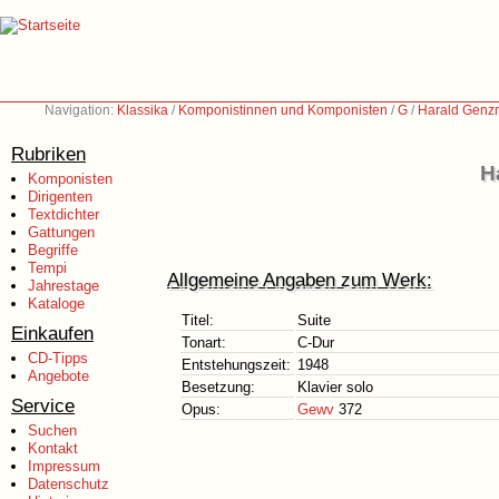
Navigation:
Klassika
/
Komponistinnen und Komponisten
/
G
/
Harald Genz
Rubriken
H
Komponisten
Dirigenten
Textdichter
Gattungen
Begriffe
Tempi
Allgemeine Angaben zum Werk:
Jahrestage
Kataloge
Titel:
Suite
Einkaufen
Tonart:
C-Dur
CD-Tipps
Entstehungszeit:
1948
Angebote
Besetzung:
Klavier solo
Service
Opus:
Gewv
372
Suchen
Kontakt
Impressum
Datenschutz