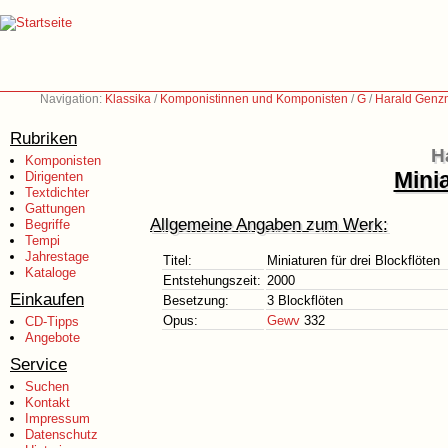
Navigation:
Klassika
/
Komponistinnen und Komponisten
/
G
/
Harald Genz
Rubriken
H
Komponisten
Minia
Dirigenten
Textdichter
Gattungen
Allgemeine Angaben zum Werk:
Begriffe
Tempi
Jahrestage
Titel:
Miniaturen für drei Blockflöten
Kataloge
Entstehungszeit:
2000
Einkaufen
Besetzung:
3 Blockflöten
Opus:
Gewv
332
CD-Tipps
Angebote
Service
Suchen
Kontakt
Impressum
Datenschutz