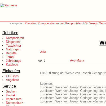
Navigation:
Klassika
/
Komponistinnen und Komponisten
/
G
/
Joseph Gerin
Rubriken
Komponisten
We
Dirigenten
Textdichter
Gattungen
Alle
Begriffe
Tempi
op. 3
Ave Maria
Jahrestage
Kataloge
Einkaufen
Die Auflistung der Werke von Joseph Geringer is
CD-Tipps
Angebote
Legende:
Service
zu diesem Werk von Joseph Geringer liegen ausf
zu diesem Werk von Joseph Geringer liegt das L
Suchen
zu diesem Werk von Joseph Geringer liegt ein
Kontakt
zu diesem Werk von Joseph Geringer liegt ein
Impressum
zu diesem Werk von Joseph Geringer können Si
Datenschutz