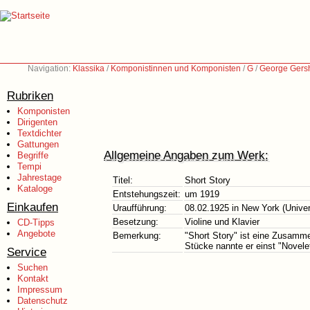
Navigation:
Klassika
/
Komponistinnen und Komponisten
/
G
/
George Gers
Rubriken
Komponisten
Dirigenten
Textdichter
Gattungen
Allgemeine Angaben zum Werk:
Begriffe
Tempi
Jahrestage
Titel:
Short Story
Kataloge
Entstehungszeit:
um 1919
Einkaufen
Uraufführung:
08.02.1925 in New York (Univer
Besetzung:
Violine und Klavier
CD-Tipps
Angebote
Bemerkung:
"Short Story" ist eine Zusamme
Stücke nannte er einst "Novele
Service
Suchen
Kontakt
Impressum
Datenschutz